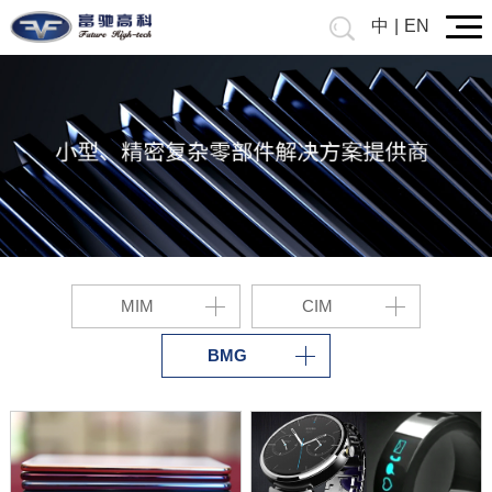
中
|
EN
MIM
CIM
BMG